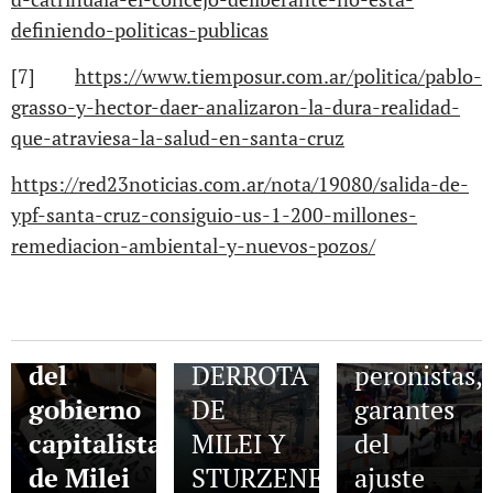
definiendo-politicas-publicas
[7]
https://www.tiemposur.com.ar/politica/pablo-
05.08.2026
grasso-y-hector-daer-analizaron-la-dura-realidad-
Repudiamos
que-atraviesa-la-salud-en-santa-cruz
la Ley
04.08.2026
https://red23noticias.com.ar/nota/19080/salida-de-
de
Carrefour
05.08.2026
ypf-santa-cruz-consiguio-us-1-200-millones-
inviolabilidad
DESREGULACIÓN
market:
remediacion-ambiental-y-nuevos-pozos/
de la
DEL
Silva y
Propiedad
PRACTICAJE:
los
Privada
DURA
sindicalista
del
DERROTA
peronistas,
gobierno
DE
garantes
capitalista
MILEI Y
del
de Milei
STURZENEGGER
ajuste