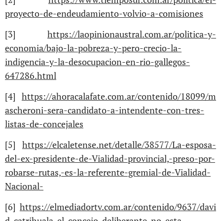
proyecto-de-endeudamiento-volvio-a-comisiones
[3]
https://laopinionaustral.com.ar/politica-y-
economia/bajo-la-pobreza-y-pero-crecio-la-
indigencia-y-la-desocupacion-en-rio-gallegos-
647286.html
[4]
https://ahoracalafate.com.ar/contenido/18099/m
ascheroni-sera-candidato-a-intendente-con-tres-
listas-de-concejales
[5]
https://elcaletense.net/detalle/38577/La-esposa-
del-ex-presidente-de-Vialidad-provincial,-preso-por-
robarse-rutas,-es-la-referente-gremial-de-Vialidad-
Nacional-
[6]
https://elmediadortv.com.ar/contenido/9637/davi
d-catrihuala-el-concejo-deliberante-no-esta-