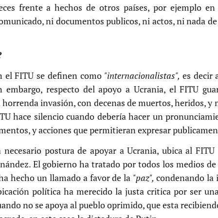
es frente a hechos de otros países, por ejemplo en Bol
omunicado, ni documentos publicos, ni actos, ni nada de
?
n el FITU se definen como
"internacionalistas",
es decir 
 embargo, respecto del apoyo a Ucrania, el FITU gua
 horrenda invasión, con decenas de muertos, heridos, y 
FITU hace silencio cuando debería hacer un pronunciami
mentos, y acciones que permitieran expresar publicamen
la necesario postura de apoyar a Ucrania, ubica al FIT
nández. El gobierno ha tratado por todos los medios de
 ha hecho un llamado a favor de la
"paz",
condenando la i
icación política ha merecido la justa critica por ser u
uando no se apoya al pueblo oprimido, que esta recibiendo