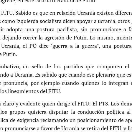
agrede, en este caso la dictadura de Putin.
FITU. Sabido es que en relación Ucrania existen diferen
como Izquierda socialista dicen apoyar a ucrania, otros
ir adopta una postura pacifista, sin pronunciarse a f
a dejando correr la agresión de Putin. Lo mismo, mien
 Ucrania, el PO dice "guerra a la guerra", una postur
e Putin.
combativo, un sello de los partidos que componen el
o a Ucrania. Es sabido que cuando ese plenario que es
e pronuncia, por ejemplo cuando quienes lo integran
 los lineamientos del FITU.
ja claro y evidente quien dirige el FITU: El PTS. Los dem
 los grupos quisiera disputar la conducción politica 
lica de exigencia reclamando un posicionamiento de ap
o pronunciarse a favor de Ucrania se retira del FITU, y ll