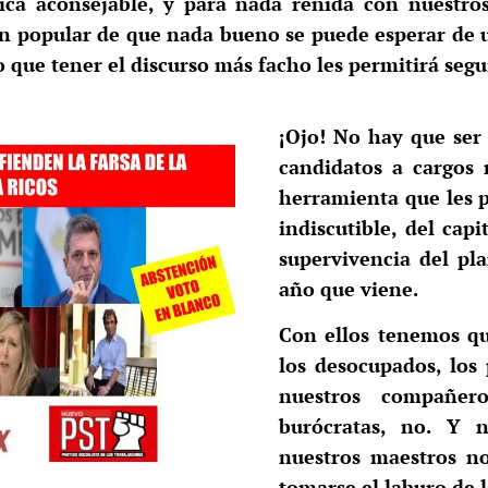
ica aconsejable, y para nada reñida con nuestro
ón popular de que nada bueno se puede esperar de 
o que tener el discurso más facho les permitirá seg
¡Ojo! No hay que ser
candidatos a cargos
herramienta que les p
indiscutible, del cap
supervivencia del pl
año que viene.
Con ellos tenemos qu
los desocupados, los
nuestros compañero
burócratas, no. Y 
nuestros maestros n
tomarse el laburo de l