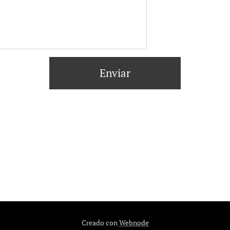
Enviar
Creado con
Webnode