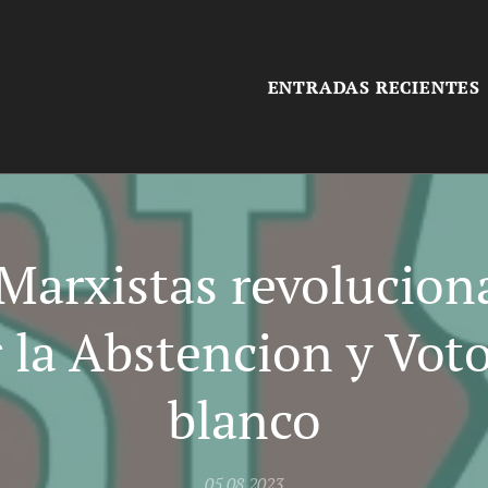
ENTRADAS RECIENTES
Marxistas revolucion
 la Abstencion y Vot
blanco
05.08.2023