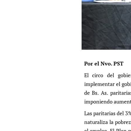
Por el Nvo. PST
El circo del gobi
implementar el gobi
de Bs. As. paritari
imponiendo aumentos
Las paritarias del 3
naturaliza la pobrez
el empleo. El Plan p