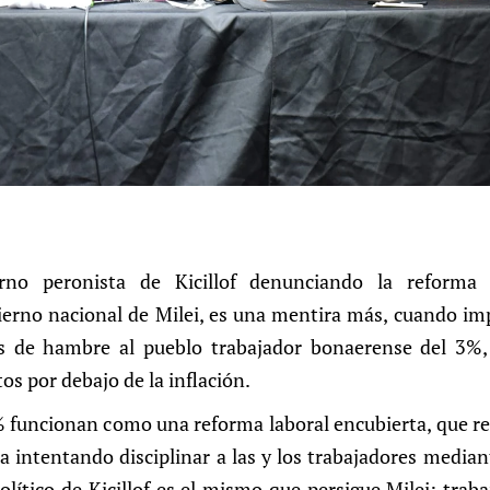
erno peronista de Kicillof denunciando la reforma 
erno nacional de Milei, es una mentira más, cuando im
as de hambre al pueblo trabajador bonaerense del 3%, 
 por debajo de la inflación.
% funcionan como una reforma laboral encubierta, que red
a intentando disciplinar a las y los trabajadores media
olítico de Kicillof es el mismo que persigue Milei: tra