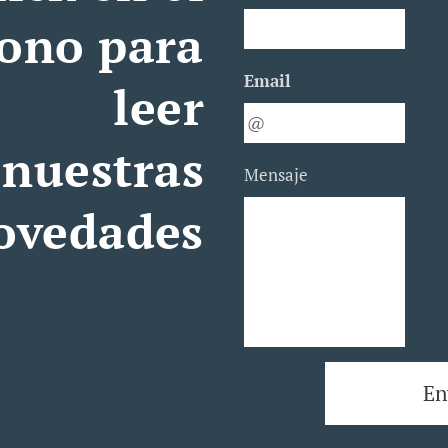
cono para
Email
leer
nuestras
Mensaje
ovedades
En