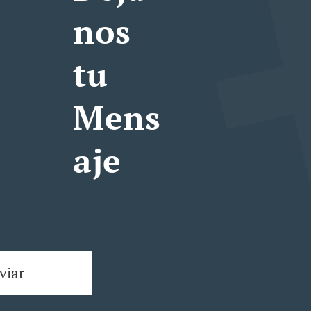
nos
tu
Mens
aje
viar