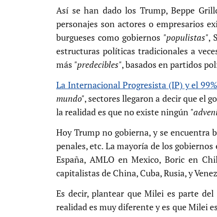
Así se han dado los Trump, Beppe Grillo
personajes son actores o empresarios ex
burgueses como gobiernos
"populistas"
, 
estructuras políticas tradicionales a vec
más
"predecibles"
, basados en partidos po
La Internacional Progresista (IP) y el 99
mundo"
, sectores llegaron a decir que el 
la realidad es que no existe ningún
"adven
Hoy Trump no gobierna, y se encuentra ba
penales, etc. La mayoría de los gobierno
España, AMLO en Mexico, Boric en Chile
capitalistas de China, Cuba, Rusia, y Ve
Es decir, plantear que Milei es parte del
realidad es muy diferente y es que Milei e