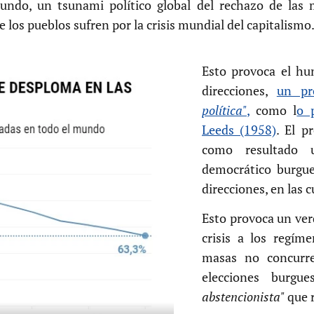
undo, un tsunami político global del rechazo de las m
 los pueblos sufren por la crisis mundial del capitalismo
Esto provoca el hu
direcciones,
un pr
política"
,
como l
o 
Leeds (1958)
. El p
como resultado 
democrático burgue
direcciones, en las 
Esto provoca un ve
crisis a los regím
masas no concurre
elecciones burg
abstencionista"
que 