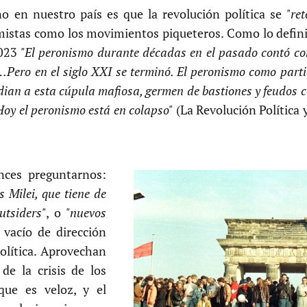
no en nuestro país es que la revolución política se
"re
mistas como los movimientos piqueteros. Como lo defin
2023
"El peronismo durante décadas en el pasado contó con
 …Pero en el siglo XXI se terminó. El peronismo como parti
ian a esta cúpula mafiosa, germen de bastiones y feudos c
Hoy el peronismo está en colapso"
(La Revolución Política 
nces preguntarnos:
s Milei, que tiene de
utsiders"
, o
"nuevos
vacío de dirección
política. Aprovechan
de la crisis de los
 que es veloz, y el