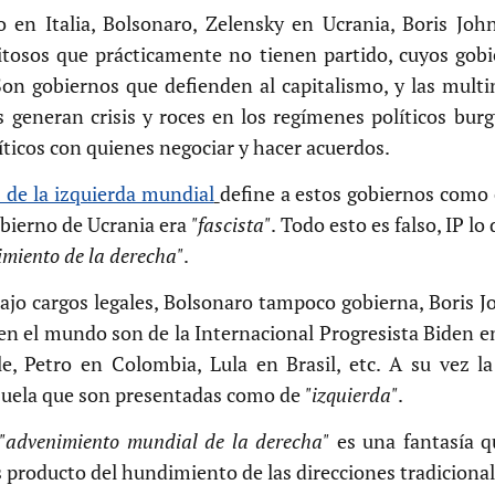
 en Italia, Bolsonaro, Zelensky en Ucrania, Boris Joh
itosos que prácticamente no tienen partido, cuyos gob
Son gobiernos que defienden al capitalismo, y las multi
es generan crisis y roces en los regímenes políticos bur
líticos con quienes negociar y hacer acuerdos.
% de la izquierda mundial
define a estos gobiernos como
gobierno de Ucrania era
"fascista"
. Todo esto es falso, IP lo
imiento de la derecha"
.
jo cargos legales, Bolsonaro tampoco gobierna, Boris J
s en el mundo son de la Internacional Progresista Biden 
, Petro en Colombia, Lula en Brasil, etc. A su vez la
nezuela que son presentadas como de
"izquierda"
.
"advenimiento mundial de la derecha"
es una fantasía qu
s producto del hundimiento de las direcciones tradicional