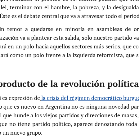
lei, terminar con el hambre, la pobreza, y la desigualdad
ste es el debate central que va a atravesar todo el perio
 sin temor a quedarse en minoría en asambleas de or
ación va a plantear esta salida, solo nuestro partido va a
ltará en un polo hacia aquellos sectores más serios, que
ará como un polo frente a la izquierda reformista, que s
 producto de la revolución polític
i es expresión de
la crisis del régimen democrático burgu
lo que es nuevo en Argentina no es ninguna novedad pa
l que hunde a los viejos partidos y direcciones de masas
que no tiene partido político, aparece denostando toda l
o un nuevo grupo.