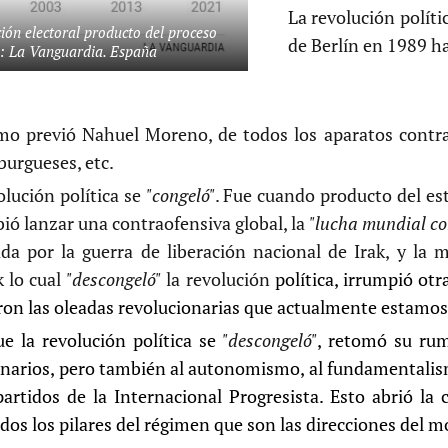
La revolución polít
ión electoral producto del proceso
de Berlín en 1989 
te: La Vanguardia. España
mo previó Nahuel Moreno, de todos los aparatos contrar
burgueses, etc.
olución política se
"congeló"
. Fue cuando producto del est
ió lanzar una contraofensiva global, la
"lucha mundial con
ada por la guerra de liberación nacional de Irak, y la
k lo cual
"descongeló"
la revolución
política, irrumpió otr
ron las oleadas revolucionarias que actualmente estamos
e la revolución política se
"descongeló"
, retomó su rum
narios, pero también al autonomismo, al fundamentalismo
artidos de la Internacional Progresista. Esto abrió la
os los pilares del régimen que son las direcciones del 