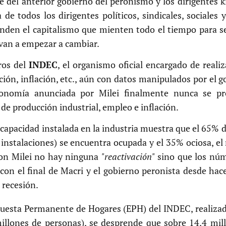
 del anterior gobierno del peronismo y los dirigentes ki
e todos los dirigentes políticos, sindicales, sociales
nden el capitalismo que mienten todo el tiempo para se
s van a empezar a cambiar.
ros del
INDEC
, el organismo oficial encargado de realiz
ción, inflación, etc., aún con datos manipulados por el 
economía anunciada por Milei finalmente nunca se pr
de producción industrial, empleo e inflación.
 capacidad instalada en la industria muestra que el 65% d
 instalaciones) se encuentra ocupada y el 35% ociosa, 
 con Milei no hay ninguna
"reactivación"
sino que los núm
con el final de Macri y el gobierno peronista desde ha
 recesión.
cuesta Permanente de Hogares (EPH) del INDEC, realiza
illones de personas), se desprende que sobre 14,4 mil