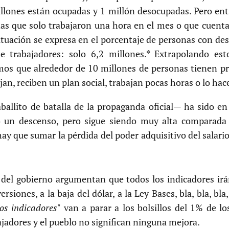
millones están ocupadas y 1 millón desocupadas. Pero en
nas que solo trabajaron una hora en el mes o que cuenta
ituación se expresa en el porcentaje de personas con des
e trabajadores: solo 6,2 millones.* Extrapolando est
mos que alrededor de 10 millones de personas tienen p
jan, reciben un plan social, trabajan pocas horas o lo hac
aballito de batalla de la propaganda oficial— ha sido 
 un descenso, pero sigue siendo muy alta comparada c
 hay que sumar la pérdida del poder adquisitivo del salar
s del gobierno argumentan que todos los indicadores ir
siones, a la baja del dólar, a la Ley Bases, bla, bla, bla,
os indicadores"
van a parar a los bolsillos del 1% de lo
bajadores y el pueblo no significan ninguna mejora.