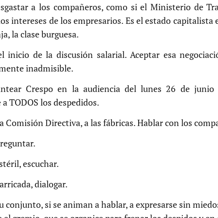
sgastar a los compañeros, como si el Ministerio de Tr
os intereses de los empresarios. Es el estado capitalista
aja, la clase burguesa.
 inicio de la discusión salarial. Aceptar esa negociac
mente inadmisible.
ntear Crespo en la audiencia del lunes 26 de junio 
e a TODOS los despedidos.
 la Comisión Directiva, a las fábricas. Hablar con los com
preguntar.
téril, escuchar.
arricada, dialogar.
u conjunto, si se animan a hablar, a expresarse sin miedo
 el gremio, que se organice para frenar los despidos y en